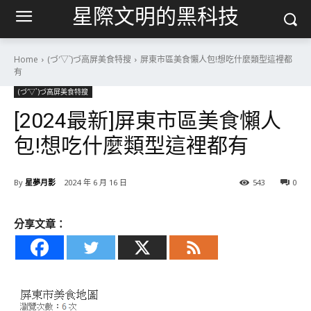
星際文明的黑科技
Home
(づ′▽`)づ高屏美食特搜
屏東市區美食懶人包!想吃什麼類型這裡都
有
(づ′▽`)づ高屏美食特搜
[2024最新]屏東市區美食懶人
包!想吃什麼類型這裡都有
By
星夢月影
2024 年 6 月 16 日
543
0
分享文章：