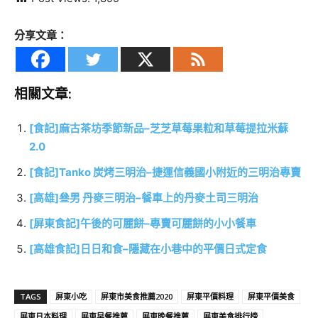
分享文章：
相關文章:
[食記]麻古茶坊季節新品–芝芝草莓果粒和草莓提拉米蘇
2.0
[食記]Tanko 炭烤三明治–捷運信義國小附近的三明治專賣
[高雄]叄男 丹麥三明治–餐車上的丹麥土司三明治
[屏東食記]午後的可麗餅–專賣可麗餅的小小餐車
[高雄食記]日日和食–隱藏在小巷中的平價日式定食
TAGS
屏東小吃
屏東市美食推薦2020
屏東平價料理
屏東平價美食
屏東日本料理
屏東早餐推薦
屏東晚餐推薦
屏東美食排行榜