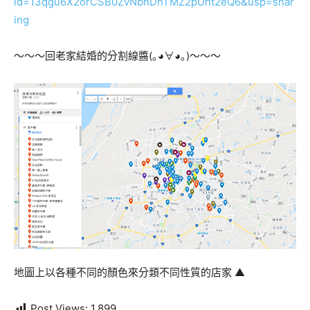
id=13qgu6X2orCSB0ZvNbnDnTMZ2pUht2eQ6&usp=shar
ing
～～～回老家結婚的分割線醬(｡◕∀◕｡)～～～
地圖上以各種不同的顏色來分類不同性質的店家 ▲
Post Views:
1,899