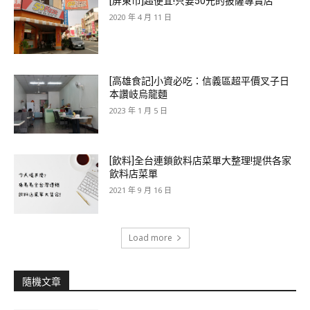
[屏東市]超便宜!只要50元的披薩專賣店
2020 年 4 月 11 日
[高雄食記]小資必吃：信義區超平價叉子日
本讚岐烏龍麵
2023 年 1 月 5 日
[飲料]全台連鎖飲料店菜單大整理!提供各家
飲料店菜單
2021 年 9 月 16 日
Load more
隨機文章