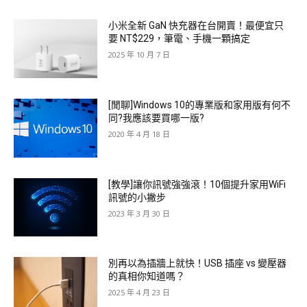
小米全新 GaN 快充器在台開賣！最便宜只
要 NT$229，筆電、手機一顆搞定
2025 年 10 月 7 日
[閒聊]Windows 10的專業版和家用版有何不
同?我應該要買哪一版?
2020 年 4 月 18 日
[教學]讓你訊號強強滾！10個提升家用WiFi
訊號的小撇步
2023 年 3 月 30 日
別再以為插牆上就快！USB 插座 vs 變壓器
的真相你知道嗎？
2025 年 4 月 23 日