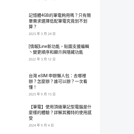
記憶體4GB的筆電夠用嗎？只有簡
單需求選擇低配筆電究竟划不划
算？
2025 年 3 月 24 日
[情報]Line新功能，貼圖支援編輯
丶變更順序和顯示與隱藏功能
2022 年 5 月 12 日
台灣 eSIM 申辦懶人包：去哪裡
辦？怎麼辦？誰可以辦？一次看
懂！
2025 年 9 月 15 日
【筆電】使用頂級筆記型電腦是什
麼樣的體驗？詳解其獨特的使用感
受
2024 年 9 月 4 日