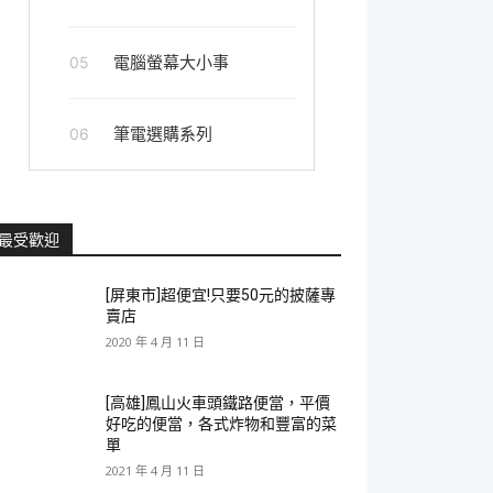
電腦螢幕大小事
05
筆電選購系列
06
最受歡迎
[屏東市]超便宜!只要50元的披薩專
賣店
2020 年 4 月 11 日
[高雄]鳳山火車頭鐵路便當，平價
好吃的便當，各式炸物和豐富的菜
單
2021 年 4 月 11 日