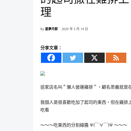
理
By
星夢月影
2020 年 3 月 14 日
分享文章：
這家店名叫＂懶人披薩雞排＂，顧名思義就是
我個人是很喜歡吃加了起司的東西，但在雞排
吃看
～～～吃東西的分割線醬 Ψ(￣∀￣)Ψ ～～～