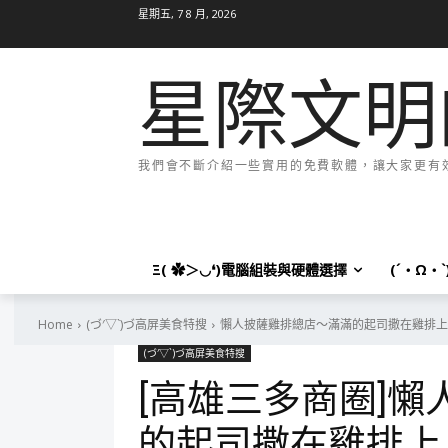
星期五, 7 8 月, 2026
星際文明
我們會不斷介紹一些實用的免費軟體，讓大家更有效率
Ξ( ✿＞◡❛)電腦組裝與硬體選擇
(´・Ω・
Home
(づ′▽`)づ高屏美食特搜
懶人披薩雞排總店～滿滿的起司撒在雞排上
(づ′▽`)づ高屏美食特搜
[高雄三多商圈]
的起司撒在雞排上