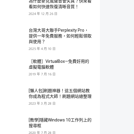
為什麼麥克風聲音會失真？快來看
看如何快速恢復清晰音質！
2024 年 12 月 26 日
台灣大哥大聯手Perplexity Pro，
提供一年免費服務，如何輕鬆領取
與使用？
2025 年 4 月 10 日
［軟體］VirtualBox—免費好用的
虛擬電腦軟體
2019 年 7 月 16 日
[懶人包]刷題神器！這五個網站教
你成為程式大師！刷題網站總整理
2023 年 3 月 28 日
[教學]隱藏Windows 10工作列上的
搜尋框
2020 年 7 月 28 日