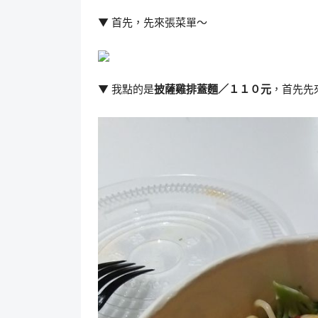
▼ 首先，先來張菜單～
▼ 我點的是
披薩雞排蓋麵／１１０元
，首先先