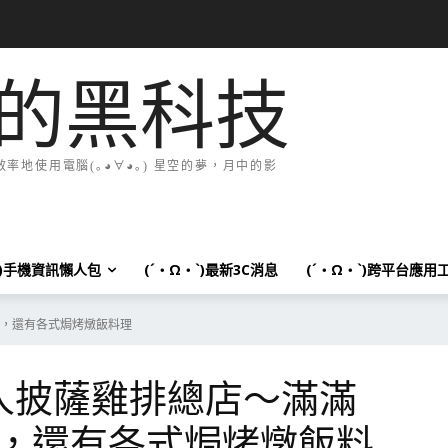
的黑科技
地使用電腦(｡◕∀◕｡) 星空的夢，月中的影
`)手機資訊懶人包
(´・Ω・`)最新3C消息
(´・Ω・`)跨平台應用
，還有各式焗烤燉飯料理
懶人披薩雞排總店～滿滿
，還有各式焗烤燉飯料