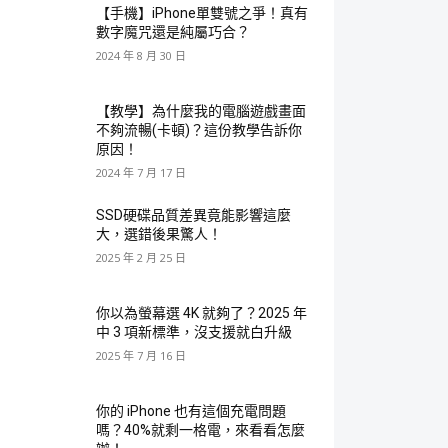
【手機】iPhone單雙號之爭！真有
數字魔咒還是純屬巧合？
2024 年 8 月 30 日
【教學】為什麼我的電腦遊戲畫面
不夠流暢(卡頓)？這份教學告訴你
原因！
2024 年 7 月 17 日
SSD硬碟品質差異竟能影響這麼
大，選錯後果驚人！
2025 年 2 月 25 日
你以為螢幕選 4K 就夠了？2025 年
中 3 項新標準，沒支援就白升級
2025 年 7 月 16 日
你的 iPhone 也有這個充電問題
嗎？40%就剩一格電，來看看怎麼