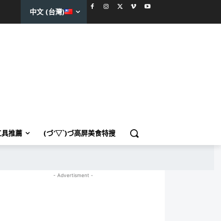
中文 (台灣)
工具推薦
(づ′▽`)づ高屏美食特搜
- Advertisment -