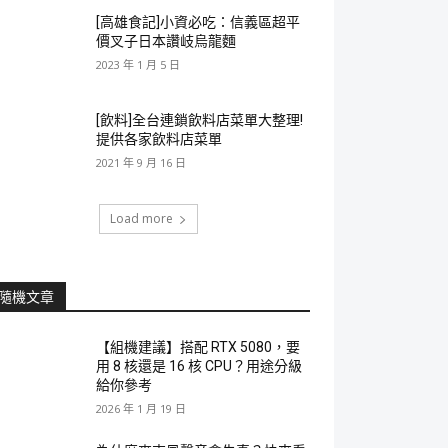
[高雄食記]小資必吃：信義區超平
價叉子日本讚岐烏龍麵
2023 年 1 月 5 日
[飲料]全台連鎖飲料店菜單大整理!
提供各家飲料店菜單
2021 年 9 月 16 日
Load more
隨機文章
【組機建議】搭配 RTX 5080，要
用 8 核還是 16 核 CPU？用途分級
給你參考
2026 年 1 月 19 日