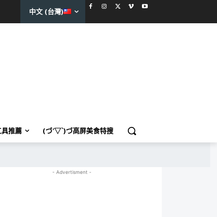
中文 (台灣)
工具推薦
(づ′▽`)づ高屏美食特搜
- Advertisment -