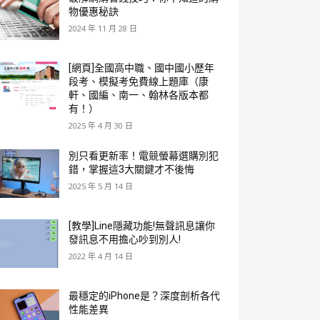
物優惠秘訣
2024 年 11 月 28 日
[網頁]全國高中職、國中國小歷年
段考、模擬考免費線上題庫（康
軒、國編、南一、翰林各版本都
有！）
2025 年 4 月 30 日
別只看更新率！電競螢幕選購別犯
錯，掌握這3大關鍵才不後悔
2025 年 5 月 14 日
[教學]Line隱藏功能!無聲訊息讓你
發訊息不用擔心吵到別人!
2022 年 4 月 14 日
最穩定的iPhone是？深度剖析各代
性能差異