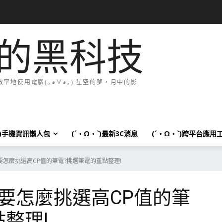
的黑科技
地使用電腦(｡◕∀◕｡) 星空的夢，月中的影
`)手機資訊懶人包
(´・Ω・`)最新3C消息
(´・Ω・`)跨平台應用
怎麼挑選高CP值的筆電?挑選筆電的重點整理!
要怎麼挑選高CP值的筆
整理!