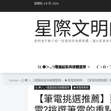
星期四, 6 8 月, 2026
星際文明
我們會不斷介紹一些實用的免費軟體，讓大家更有效率
Ξ( ✿＞◡❛)電腦組裝與硬體選擇
(´・Ω・
Home
ξ( ✿＞◡❛)電腦組裝與硬體選擇
▶筆電推薦榜
【筆電挑選推薦】要
ξ( ✿＞◡❛)電腦組裝與硬體選擇
▶筆電推薦榜
【筆電挑選推薦】
電?挑選筆電的重點