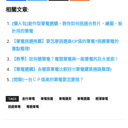
相關文章:
[懶人包]創作型筆電選購，教你如何挑適合剪片，繪圖，設
計用的筆電
【筆電挑選推薦】要怎麼挑選高CP值的筆電?挑選筆電的
重點整理!
【教學】如何選筆電？電競筆電與一般筆電的巨大差距！
【筆電選購】去哪買筆電比較好?(筆電購買通路整理)
[閒聊]一台ＣＰ值高的筆電要怎麼挑？
TAGS
創作筆電
筆電推薦
筆電購買
筆電選購
輕薄筆電
遊戲筆電
電競筆電