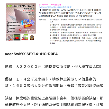
acer SwiftX SFX14-41G-R0F4
價格：大３２０００元（價格會有所浮動，但大概在這區間）
優點：１．４公斤又附顯卡，這款算是近期ＣＰ值最高的一
款，１６５０顯卡大部分遊戲都能玩，兼顧了效能和輕便兩項
缺點：這麼輕的筆電裝上高階顯卡會有一個很明顯的缺點，那
就是散熱不太夠，跑全速的時候會明顯感覺到電腦很燙，建議