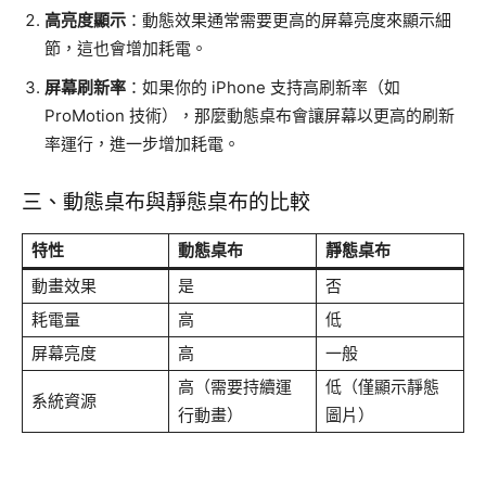
高亮度顯示
：動態效果通常需要更高的屏幕亮度來顯示細
節，這也會增加耗電。
屏幕刷新率
：如果你的 iPhone 支持高刷新率（如
ProMotion 技術），那麼動態桌布會讓屏幕以更高的刷新
率運行，進一步增加耗電。
三、動態桌布與靜態桌布的比較
特性
動態桌布
靜態桌布
動畫效果
是
否
耗電量
高
低
屏幕亮度
高
一般
高（需要持續運
低（僅顯示靜態
系統資源
行動畫）
圖片）