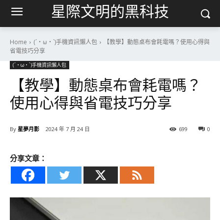
星際文明的黑科技
Home
(´・ω・`)手機資訊懶人包
【教學】動態桌布會耗電嗎？使用心得與
省電技巧分享
(´・ω・`)手機資訊懶人包
【教學】動態桌布會耗電嗎？
使用心得與省電技巧分享
By
星夢月影
2024 年 7 月 24 日
699
0
分享文章：