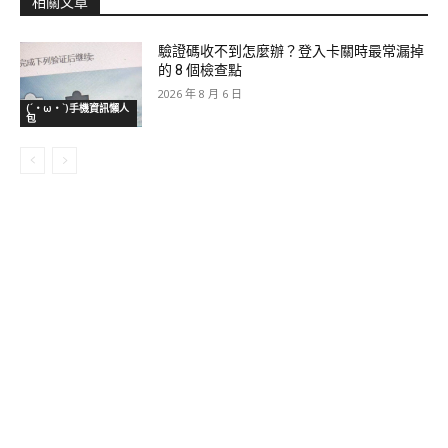
相關文章
驗證碼收不到怎麼辦？登入卡關時最常漏掉
的 8 個檢查點
2026 年 8 月 6 日
(´・ω・`)手機資訊懶人
包