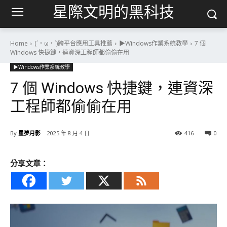
星際文明的黑科技
Home
(´・ω・`)跨平台應用工具推薦
▶Windows作業系統教學
7 個
Windows 快捷鍵，連資深工程師都偷偷在用
▶Windows作業系統教學
7 個 Windows 快捷鍵，連資深
工程師都偷偷在用
By
星夢月影
2025 年 8 月 4 日
416
0
分享文章：