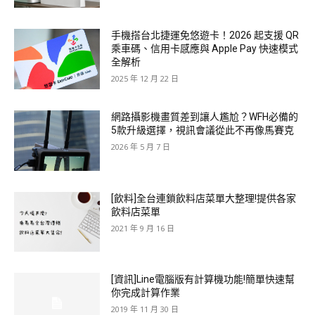
手機搭台北捷運免悠遊卡！2026 起支援 QR
乘車碼、信用卡感應與 Apple Pay 快速模式
全解析
2025 年 12 月 22 日
網路攝影機畫質差到讓人尷尬？WFH必備的
5款升級選擇，視訊會議從此不再像馬賽克
2026 年 5 月 7 日
[飲料]全台連鎖飲料店菜單大整理!提供各家
飲料店菜單
2021 年 9 月 16 日
[資訊]Line電腦版有計算機功能!簡單快速幫
你完成計算作業
2019 年 11 月 30 日