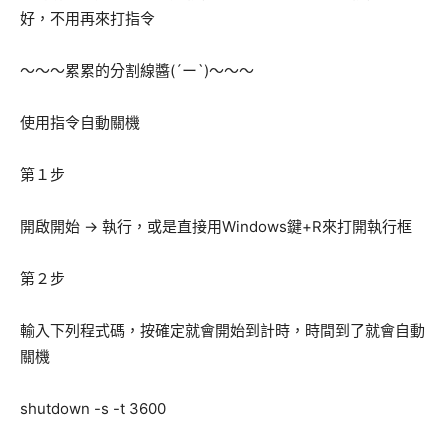
好，不用再來打指令
～～～累累的分割線醬(´ー`)～～～
使用指令自動關機
第１步
開啟開始 → 執行，或是直接用Windows鍵+R來打開執行框
第２步
輸入下列程式碼，按確定就會開始到計時，時間到了就會自動
關機
shutdown -s -t 3600