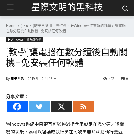
星際文明的黑科技
Home
(´・ω・`)跨平台應用工具推薦
▶Windows作業系統教學
讓電腦
在數分鐘後自動關機--免安裝任何軟體
▶Windows作業系統教學
[教學]讓電腦在數分鐘後自動關
機–免安裝任何軟體
By
星夢月影
2019 年 12 月 15 日
492
0
分享文章：
Windows系統中自帶有可以透過指令來設定在幾分鐘之後關
機的功能，還可以包裝成執行黨在每次需要時就點執行黨就