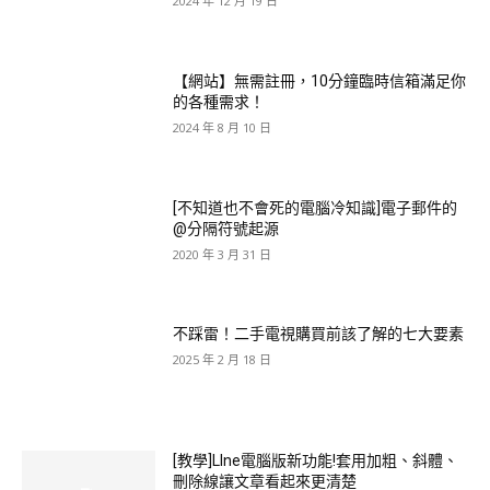
2024 年 12 月 19 日
【網站】無需註冊，10分鐘臨時信箱滿足你
的各種需求！
2024 年 8 月 10 日
[不知道也不會死的電腦冷知識]電子郵件的
@分隔符號起源
2020 年 3 月 31 日
不踩雷！二手電視購買前該了解的七大要素
2025 年 2 月 18 日
[教學]LIne電腦版新功能!套用加粗、斜體、
刪除線讓文章看起來更清楚