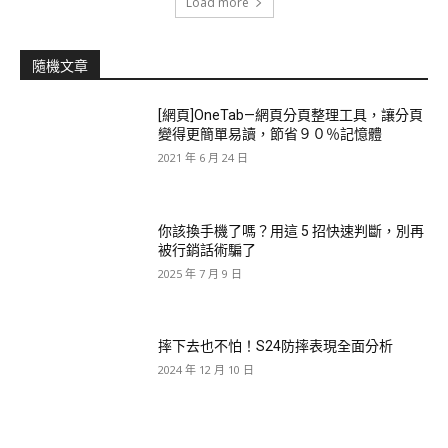
Load more
隨機文章
[網頁]OneTab—網頁分頁整理工具，讓分頁
變得更簡單易讀，節省９０％記憶體
2021 年 6 月 24 日
你該換手機了嗎？用這 5 招快速判斷，別再
被行銷話術騙了
2025 年 7 月 9 日
摔下去也不怕！S24防摔表現全面分析
2024 年 12 月 10 日