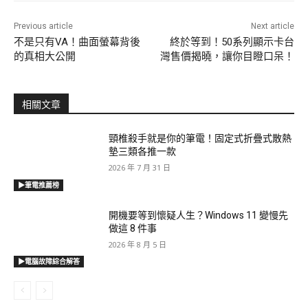
Previous article
Next article
不是只有VA！曲面螢幕背後
終於等到！50系列顯示卡台
的真相大公開
灣售價揭曉，讓你目瞪口呆！
相關文章
頸椎殺手就是你的筆電！固定式折疊式散熱
墊三類各推一款
2026 年 7 月 31 日
▶筆電推薦榜
開機要等到懷疑人生？Windows 11 變慢先
做這 8 件事
2026 年 8 月 5 日
▶電腦故障綜合解答