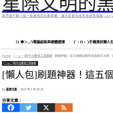
星際文明的
我們會不斷介紹一些實用的免費軟體，讓大家更有效率地使用電腦(｡◕∀◕
Ξ( ✿＞◡❛)電腦組裝與硬體選擇
(´・Ω・`)手機資訊懶人
Home
(´・ω・`)跨平台應用工具推薦
刷題神器！這五個網站教你成為程式大師！
(´・ω・`)跨平台應用工具推薦
[懶人包]刷題神器！這五
By
星夢月影
2023 年 3 月 28 日
分享文章：