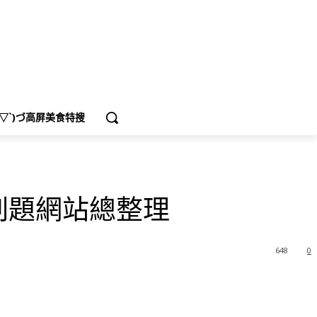
′▽`)づ高屏美食特搜
刷題網站總整理
648
0