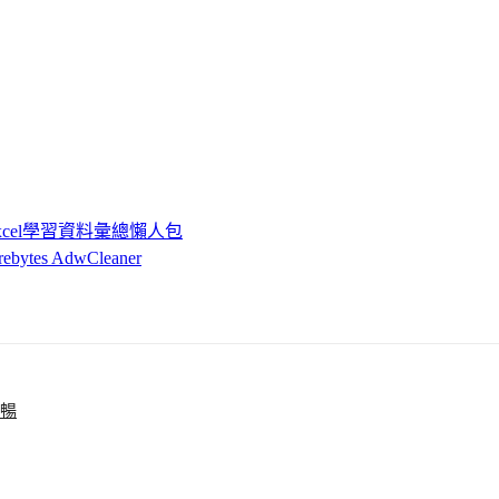
cel學習資料彙總懶人包
 AdwCleaner
順暢