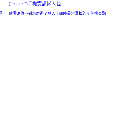
(´・ω・`)手機資訊懶人包
得
驗證碼收不到怎麼辦？登入卡關時最常漏掉的 8 個檢查點