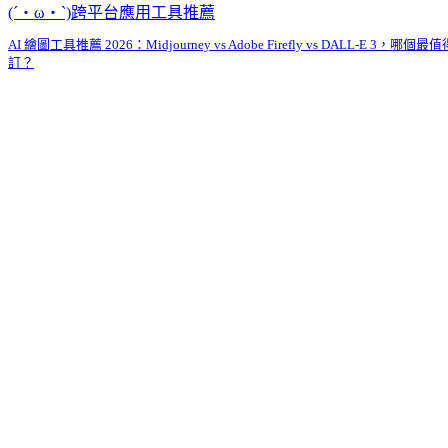
(´・ω・`)跨平台應用工具推薦
AI 繪圖工具推薦 2026：Midjourney vs Adobe Firefly vs DALL-E 3，哪個最值
訂？