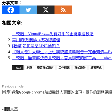
分享文章：
相關文章:
［軟體］VirtualBox—免費好用的虛擬電腦軟體
常用的快捷鍵小技巧總整理
[教學]如何關閉LINE通知？
【懶人包】大學生，上班族統整資料報告一定要知道—Ex
［軟體］簡單解決惡意軟體，首頁綁架的好工具－－alwarebytes
TAGS
刷題
學習程式語言
工作刷題
程式設計
練習程式
Previous article
[教學]避免Google chrome驗證機器人頁面的出現，讓你的瀏覽更
相關文章