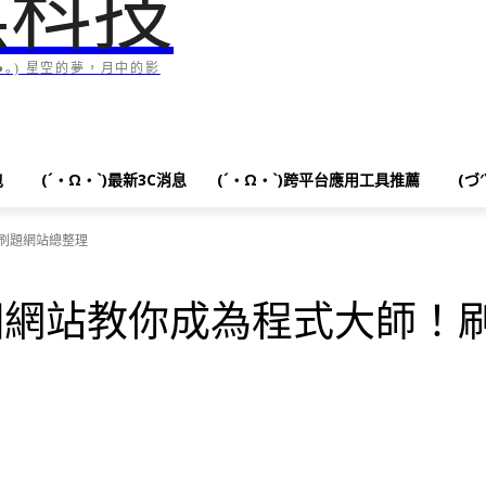
黑科技
｡) 星空的夢，月中的影
包
(´・Ω・`)最新3C消息
(´・Ω・`)跨平台應用工具推薦
(づ
刷題網站總整理
個網站教你成為程式大師！