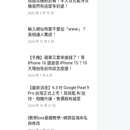
挑選耳機前必看！半入耳式藍牙耳
機竟然有這麼多好處！
2025 年 3 月 10 日
輸入網址時要不要加「www」？
真相讓人驚訝！
2024 年 12 月 9 日
【手機】蘋果又要來搶錢了！等
iPhone 16 還是買 iPhone 15？10
大理由告訴你該怎麼選！
2024 年 7 月 4 日
【最新消息】6.3 吋 Google Pixel 9
Pro 台灣正式上市！高效能 AI 加
持、相機升級，售價超有誠意
2024 年 10 月 27 日
[教學]css基礎教學–網頁區塊命名
與修改