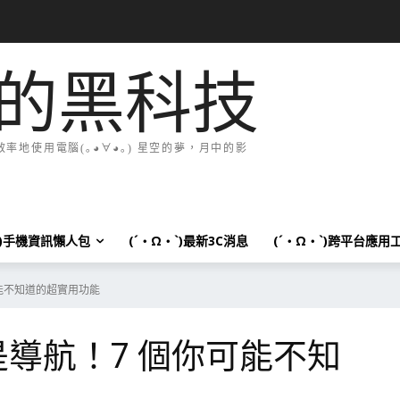
的黑科技
地使用電腦(｡◕∀◕｡) 星空的夢，月中的影
`)手機資訊懶人包
(´・Ω・`)最新3C消息
(´・Ω・`)跨平台應用
可能不知道的超實用功能
只是導航！7 個你可能不知