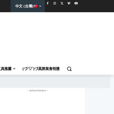
中文 (台灣)
工具推薦
(づ′▽`)づ高屏美食特搜
- Advertisment -