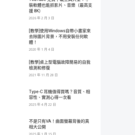
裝軟體也能抓影片、音樂（最高支
援 8K）
2026 年 2 月 3 日
[教學]使用Windows自帶小畫家來
去除圖片背景，不用安裝任何軟
體！
2020 年 1 月 4 日
[教學]桌上型電腦故障簡易的自我
檢測和修復
2021 年 11 月 28 日
Type-C 耳機值得買嗎？音質、相
容性、實測心得一次看
2025 年 4 月 22 日
不是只有VA！曲面螢幕背後的真
相大公開
2025 年 1 月 15 日