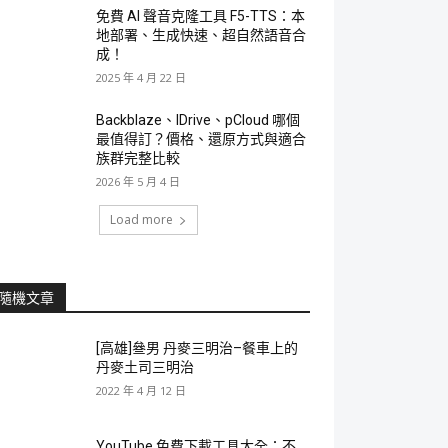
免費 AI 聲音克隆工具 F5-TTS：本
地部署、生成快速、超自然語音合
成！
2025 年 4 月 22 日
Backblaze、IDrive、pCloud 哪個
最值得訂？價格、還原方式與適合
族群完整比較
2026 年 5 月 4 日
Load more
隨機文章
[高雄]叄男 丹麥三明治–餐車上的
丹麥土司三明治
2022 年 4 月 12 日
YouTube 免費下載工具大全：不