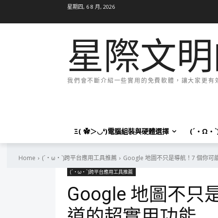
星期四, 6 8 月, 2026
星際文明
我們會不斷介紹一些實用的免費軟體，讓大家更有效率
Ξ( ✿＞◡❛)電腦組裝與硬體選擇
(´・Ω・
Home
(´・ω・`)跨平台應用工具推薦
Google 地圖不只是導航！7 個你
(´・ω・`)跨平台應用工具推薦
Google 地圖不
道的超實用功能