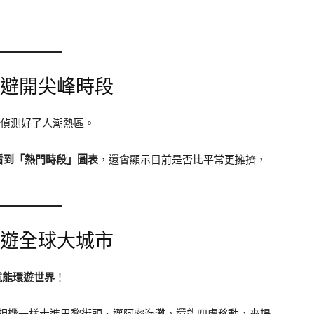
，避開尖峰時段
幫你偵測好了人潮熱區。
看到「熱門時段」圖表
，還會顯示目前是否比平常更擁擠，
漫遊全球大城市
式就能環遊世界
！
 度相機一樣走進巴黎街頭、邁阿密海灘，還能四處移動，來場