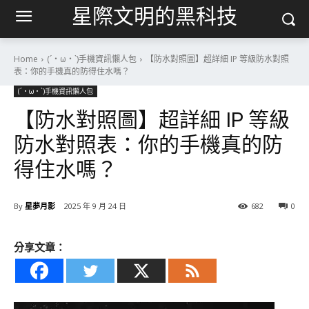
星際文明的黑科技
Home
(´・ω・`)手機資訊懶人包
【防水對照圖】超詳細 IP 等級防水對照
表：你的手機真的防得住水嗎？
(´・ω・`)手機資訊懶人包
【防水對照圖】超詳細 IP 等級
防水對照表：你的手機真的防
得住水嗎？
By
星夢月影
2025 年 9 月 24 日
682
0
分享文章：