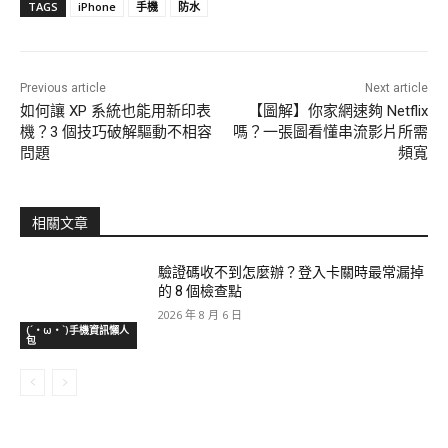
TAGS
iPhone
手機
防水
Previous article
Next article
如何讓 XP 系統也能用新印表
【圖解】你家網速夠 Netflix
機？3 個技巧破解驅動不相容
嗎？一張圖看懂串流影片所需
問題
頻寬
相關文章
驗證碼收不到怎麼辦？登入卡關時最常漏掉
的 8 個檢查點
2026 年 8 月 6 日
(´・ω・`)手機資訊懶人
包