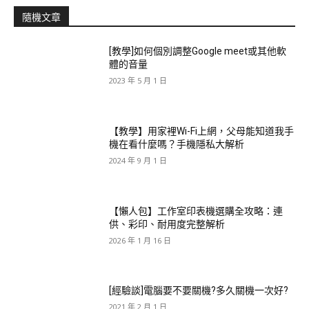
隨機文章
[教學]如何個別調整Google meet或其他軟
體的音量
2023 年 5 月 1 日
【教學】用家裡Wi-Fi上網，父母能知道我手
機在看什麼嗎？手機隱私大解析
2024 年 9 月 1 日
【懶人包】工作室印表機選購全攻略：連
供、彩印、耐用度完整解析
2026 年 1 月 16 日
[經驗談]電腦要不要關機?多久關機一次好?
2021 年 2 月 1 日